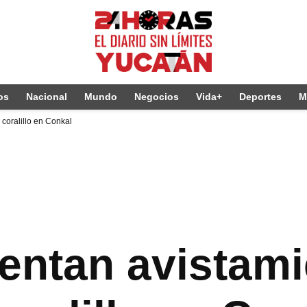
os
Nacional
Mundo
Negocios
Vida+
Deportes
M
coralillo en Conkal
entan avistami