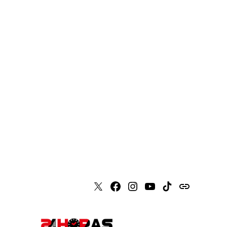
X
Faceboook
Instagram
Youtube
Tiktok
issuu