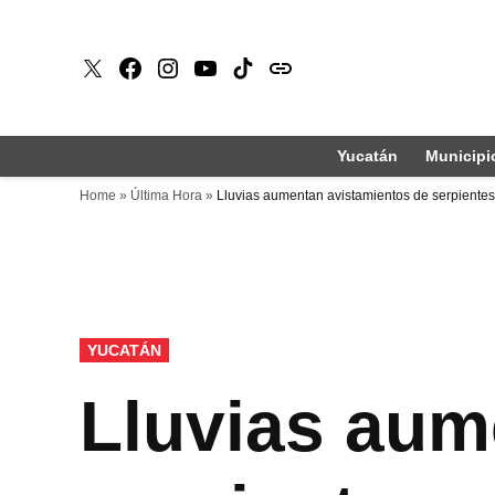
Saltar
al
X
Faceboook
Instagram
Youtube
Tiktok
issuu
contenido
Yucatán
Municipi
Home
»
Última Hora
»
Lluvias aumentan avistamientos de serpientes 
PUBLICADO
YUCATÁN
EN
Lluvias aum