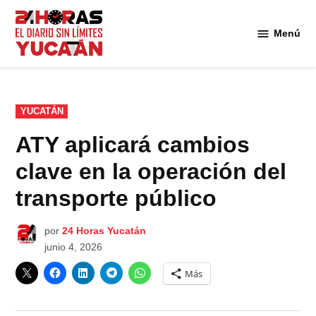
Saltar
al
Menú
Diario
contenido
24
Horas
Yucatán
PUBLICADO
YUCATÁN
EN
ATY aplicará cambios
clave en la operación del
transporte público
por
24 Horas Yucatán
junio 4, 2026
Más