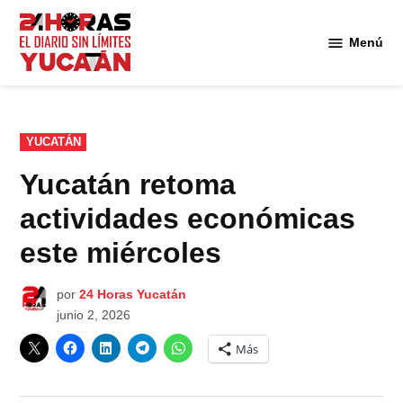
Saltar
al
Menú
Diario
contenido
24
Horas
Yucatán
PUBLICADO
YUCATÁN
EN
Yucatán retoma
actividades económicas
este miércoles
por
24 Horas Yucatán
junio 2, 2026
Más