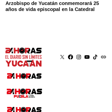
Arzobispo de Yucatán conmemorará 25
años de vida episcopal en la Catedral
X
Faceboook
Instagram
Youtube
Tiktok
issuu