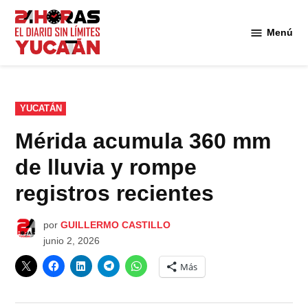
Saltar
al
Menú
Diario
contenido
24
Horas
Yucatán
PUBLICADO
YUCATÁN
EN
Mérida acumula 360 mm
de lluvia y rompe
registros recientes
por
GUILLERMO CASTILLO
junio 2, 2026
Más