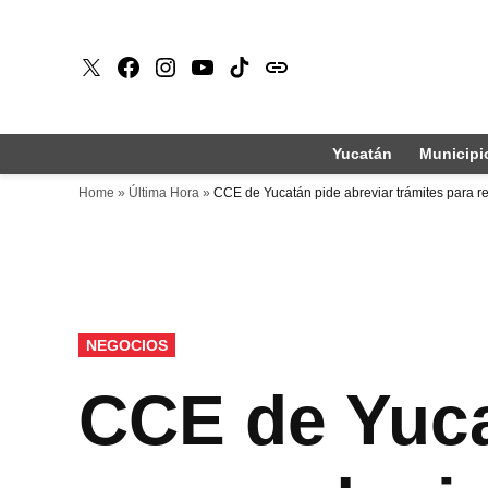
Saltar
al
X
Faceboook
Instagram
Youtube
Tiktok
issuu
contenido
Yucatán
Municipi
Home
»
Última Hora
»
CCE de Yucatán pide abreviar trámites para re
PUBLICADO
NEGOCIOS
EN
CCE de Yuca