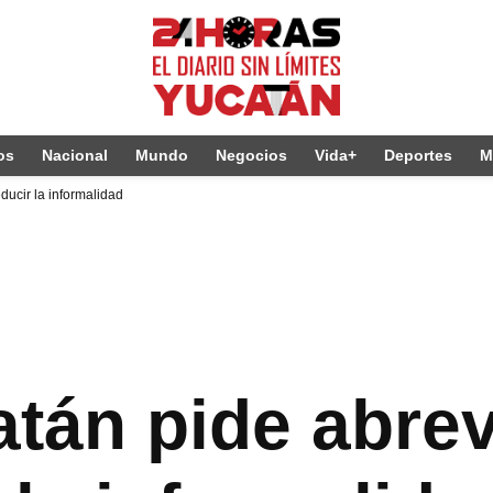
os
Nacional
Mundo
Negocios
Vida+
Deportes
M
ducir la informalidad
tán pide abrev