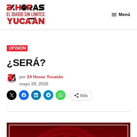
Saltar
al
Menú
Diario
contenido
24
Horas
Yucatán
PUBLICADO
OPINIÓN
EN
¿SERÁ?
por
24 Horas Yucatán
mayo 29, 2026
Más