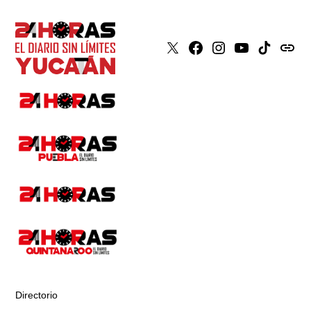
X
Faceboook
Instagram
Youtube
Tiktok
issuu
Directorio