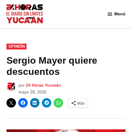
Saltar
al
Menú
Diario
contenido
24
Horas
Yucatán
PUBLICADO
OPINIÓN
EN
Sergio Mayer quiere
descuentos
por
24 Horas Yucatán
mayo 28, 2026
Más