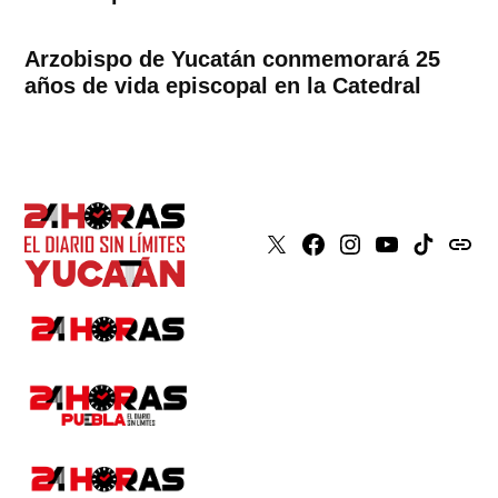
Arzobispo de Yucatán conmemorará 25
años de vida episcopal en la Catedral
X
Faceboook
Instagram
Youtube
Tiktok
issuu