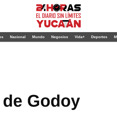
os
Nacional
Mundo
Negocios
Vida+
Deportes
M
 de Godoy