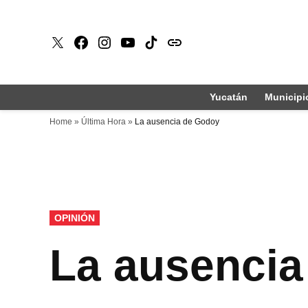
Saltar
al
X
Faceboook
Instagram
Youtube
Tiktok
issuu
contenido
Yucatán
Municipi
Home
»
Última Hora
»
La ausencia de Godoy
PUBLICADO
OPINIÓN
EN
La ausencia