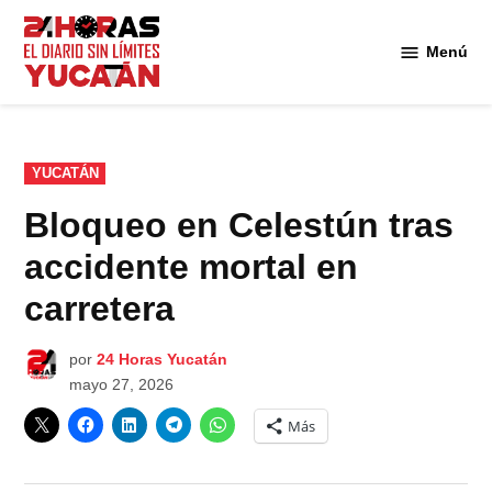
Saltar
al
Menú
Diario
contenido
24
Horas
Yucatán
PUBLICADO
YUCATÁN
EN
Bloqueo en Celestún tras
accidente mortal en
carretera
por
24 Horas Yucatán
mayo 27, 2026
Más