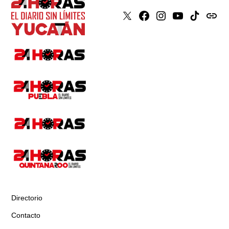
X
Faceboook
Instagram
Youtube
Tiktok
issuu
Directorio
Contacto