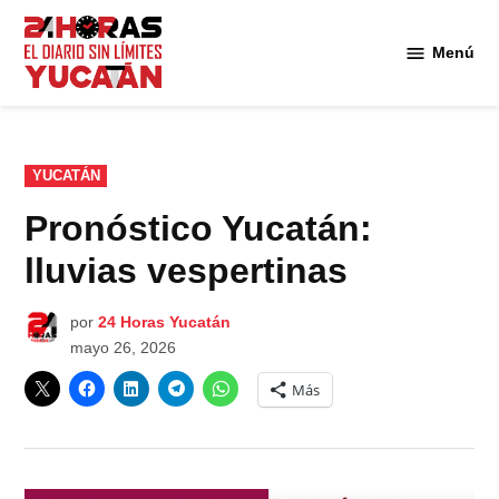
Saltar
al
Menú
Diario
contenido
24
Horas
Yucatán
PUBLICADO
YUCATÁN
EN
Pronóstico Yucatán:
lluvias vespertinas
por
24 Horas Yucatán
mayo 26, 2026
Más