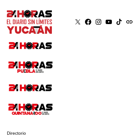
X
Faceboook
Instagram
Youtube
Tiktok
issuu
Directorio