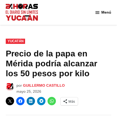
Saltar
al
Menú
Diario
contenido
24
Horas
Yucatán
PUBLICADO
YUCATÁN
EN
Precio de la papa en
Mérida podría alcanzar
los 50 pesos por kilo
por
GUILLERMO CASTILLO
mayo 25, 2026
Más