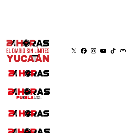
X
Faceboook
Instagram
Youtube
Tiktok
issuu