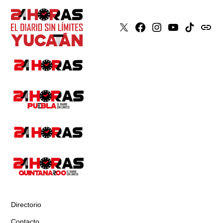
X
Faceboook
Instagram
Youtube
Tiktok
issuu
Directorio
Contacto