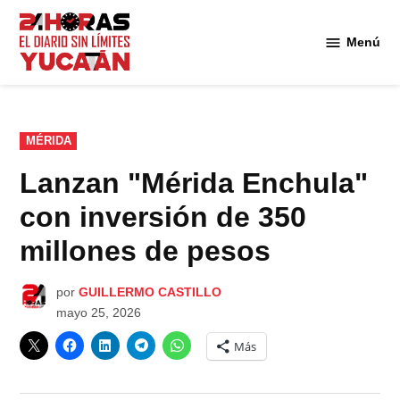
Saltar
al
Menú
Diario
contenido
24
Horas
Yucatán
PUBLICADO
MÉRIDA
EN
Lanzan "Mérida Enchula"
con inversión de 350
millones de pesos
por
GUILLERMO CASTILLO
mayo 25, 2026
Más