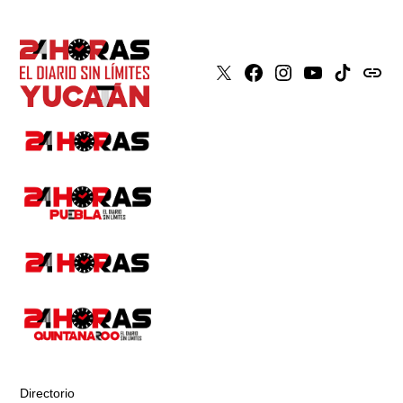
X
Faceboook
Instagram
Youtube
Tiktok
issuu
Directorio