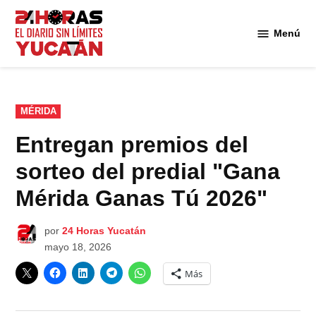
Saltar
al
Menú
Diario
contenido
24
Horas
Yucatán
PUBLICADO
MÉRIDA
EN
Entregan premios del
sorteo del predial "Gana
Mérida Ganas Tú 2026"
por
24 Horas Yucatán
mayo 18, 2026
Más