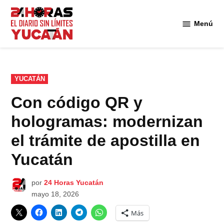
Saltar
al
Menú
Diario
contenido
24
Horas
Yucatán
PUBLICADO
YUCATÁN
EN
Con código QR y
hologramas: modernizan
el trámite de apostilla en
Yucatán
por
24 Horas Yucatán
mayo 18, 2026
Más