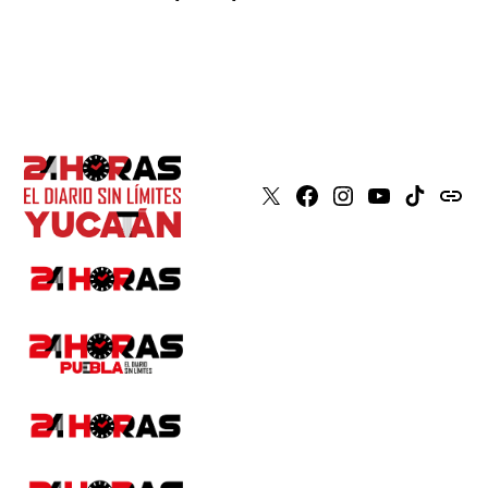
X
Faceboook
Instagram
Youtube
Tiktok
issuu