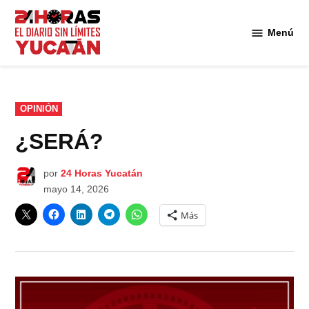
Saltar
al
Menú
Diario
contenido
24
Horas
Yucatán
PUBLICADO
OPINIÓN
EN
¿SERÁ?
por
24 Horas Yucatán
mayo 14, 2026
Más