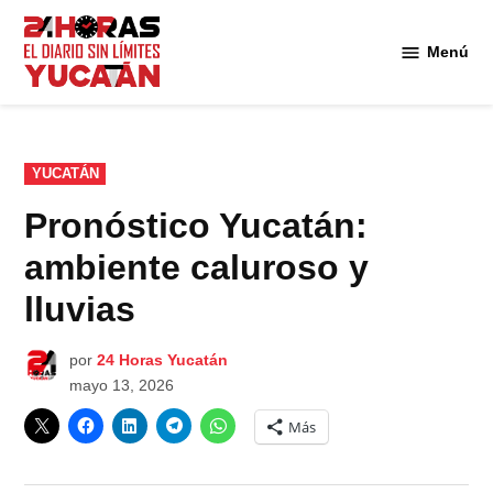
Saltar
al
Menú
Diario
contenido
24
Horas
Yucatán
PUBLICADO
YUCATÁN
EN
Pronóstico Yucatán:
ambiente caluroso y
lluvias
por
24 Horas Yucatán
mayo 13, 2026
Más