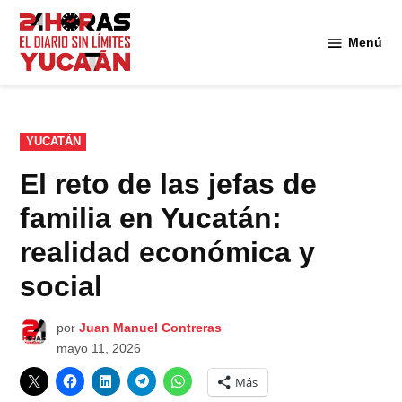
Saltar
al
Menú
Diario
contenido
24
Horas
Yucatán
PUBLICADO
YUCATÁN
EN
El reto de las jefas de
familia en Yucatán:
realidad económica y
social
por
Juan Manuel Contreras
mayo 11, 2026
Más