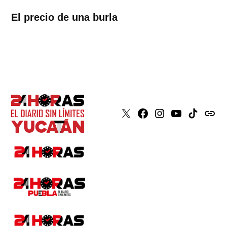
El precio de una burla
X
Faceboook
Instagram
Youtube
Tiktok
issuu