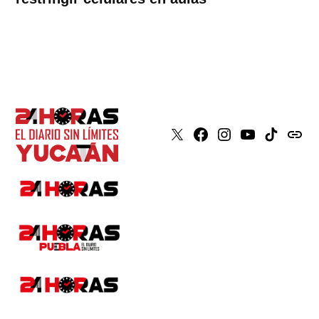
X
Faceboook
Instagram
Youtube
Tiktok
issuu