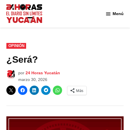
Saltar
al
Menú
Diario
contenido
24
Horas
Yucatán
PUBLICADO
OPINIÓN
EN
¿Será?
por
24 Horas Yucatán
marzo 30, 2026
Más