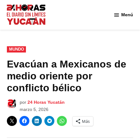
Saltar
al
Menú
Diario
contenido
24
Horas
Yucatán
PUBLICADO
MUNDO
EN
Evacúan a Mexicanos de
medio oriente por
conflicto bélico
por
24 Horas Yucatán
marzo 5, 2026
Más