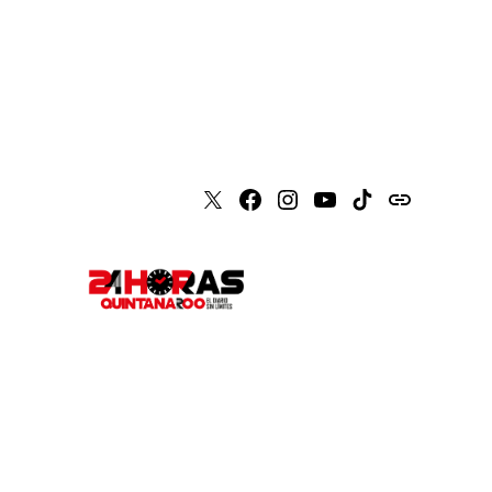
X
Faceboook
Instagram
Youtube
Tiktok
issuu