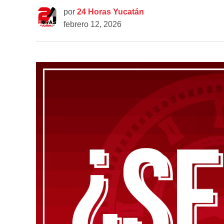
por
24 Horas Yucatán
febrero 12, 2026