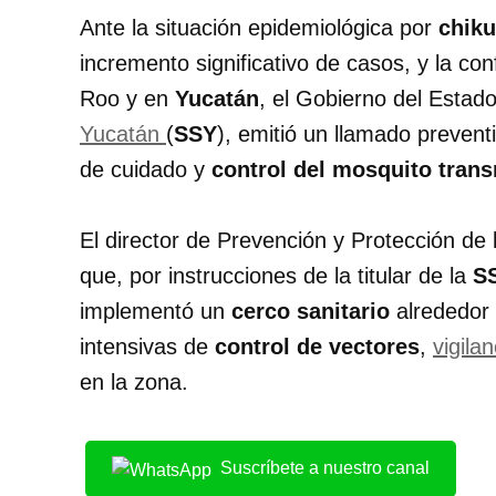
Ante la situación epidemiológica por
chik
incremento significativo de casos, y la c
Roo y en
Yucatán
, el Gobierno del Estado
Yucatán
(
SSY
), emitió un llamado prevent
de cuidado y
control del mosquito tran
El director de Prevención y Protección de
que, por instrucciones de la titular de la
S
implementó un
cerco sanitario
alrededor 
intensivas de
control de vectores
,
vigila
en la zona.
Suscríbete a nuestro canal