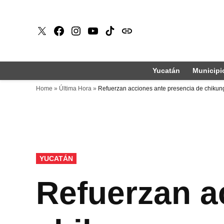
Saltar
al
X
Faceboook
Instagram
Youtube
Tiktok
issuu
contenido
Yucatán
Municipi
Home
»
Última Hora
»
Refuerzan acciones ante presencia de chiku
PUBLICADO
YUCATÁN
EN
Refuerzan a