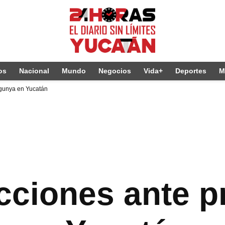
os
Nacional
Mundo
Negocios
Vida+
Deportes
M
ngunya en Yucatán
cciones ante p