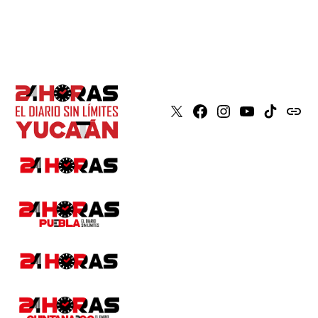
X
Faceboook
Instagram
Youtube
Tiktok
issuu