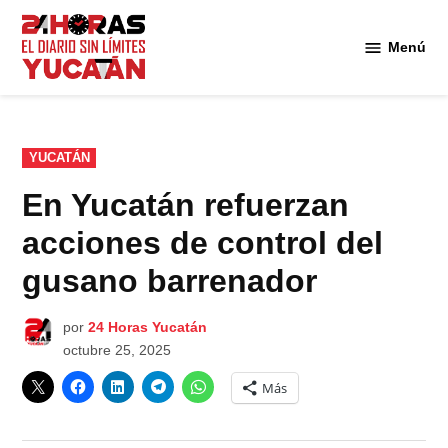
Saltar
al
Menú
Diario
contenido
24
Horas
Yucatán
PUBLICADO
YUCATÁN
EN
En Yucatán refuerzan
acciones de control del
gusano barrenador
por
24 Horas Yucatán
octubre 25, 2025
Más