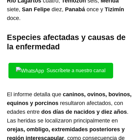
Río Lagartos
cuatro,
Temozón
seis,
Mérida
siete,
San Felipe
diez,
Panabá
once y
Tizimín
doce.
Especies afectadas y causas de
la enfermedad
Suscríbete a nuestro canal
El informe detalla que
caninos, ovinos, bovinos,
equinos y porcinos
resultaron afectados, con
edades entre
dos días de nacidos y diez años
.
Las heridas se localizaron principalmente en
orejas, ombligo, extremidades posteriores y
región interescapular
, como consecuencia de