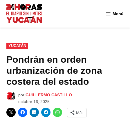
Saltar
al
Menú
Diario
contenido
24
Horas
Yucatán
PUBLICADO
YUCATÁN
EN
Pondrán en orden
urbanización de zona
costera del estado
por
GUILLERMO CASTILLO
octubre 16, 2025
Más