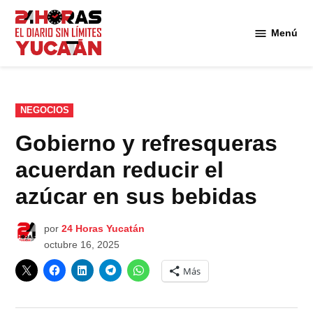
Saltar
al
Menú
Diario
contenido
24
Horas
Yucatán
PUBLICADO
NEGOCIOS
EN
Gobierno y refresqueras
acuerdan reducir el
azúcar en sus bebidas
por
24 Horas Yucatán
octubre 16, 2025
Más