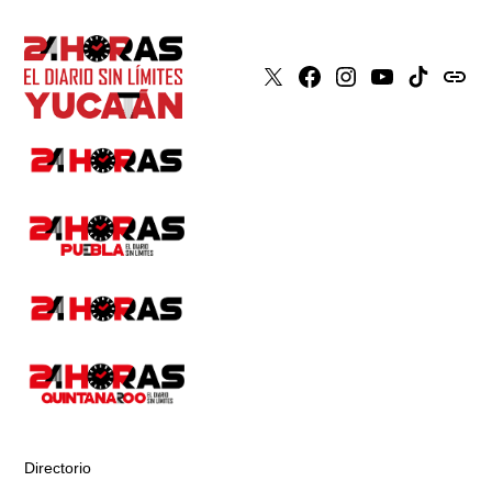
X
Faceboook
Instagram
Youtube
Tiktok
issuu
Directorio