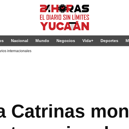
os
Nacional
Mundo
Negocios
Vida+
Deportes
M
rios internacionales
ía Catrinas mo