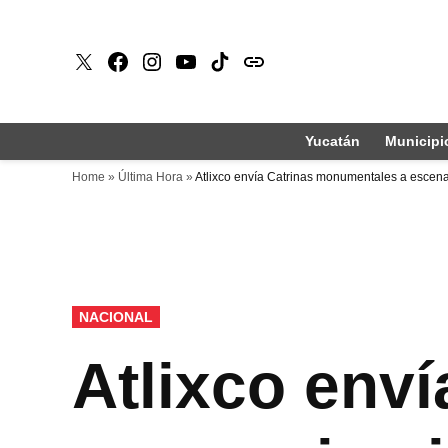
Saltar
al
X
Faceboook
Instagram
Youtube
Tiktok
issuu
contenido
Yucatán
Municipi
Home
»
Última Hora
»
Atlixco envía Catrinas monumentales a escena
PUBLICADO
NACIONAL
EN
Atlixco env