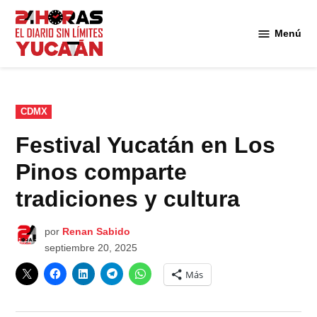
Saltar
al
Menú
Diario
contenido
24
Horas
Yucatán
PUBLICADO
CDMX
EN
Festival Yucatán en Los
Pinos comparte
tradiciones y cultura
por
Renan Sabido
septiembre 20, 2025
Más