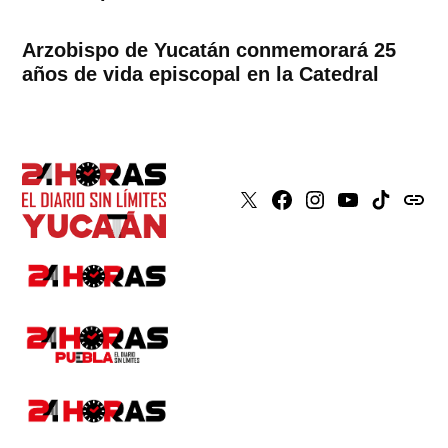
Arzobispo de Yucatán conmemorará 25
años de vida episcopal en la Catedral
X
Faceboook
Instagram
Youtube
Tiktok
issuu