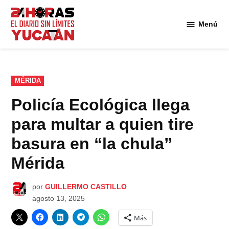
Saltar
al
Menú
Diario
contenido
24
Horas
Yucatán
PUBLICADO
MÉRIDA
EN
Policía Ecológica llega
para multar a quien tire
basura en “la chula”
Mérida
por
GUILLERMO CASTILLO
agosto 13, 2025
Más