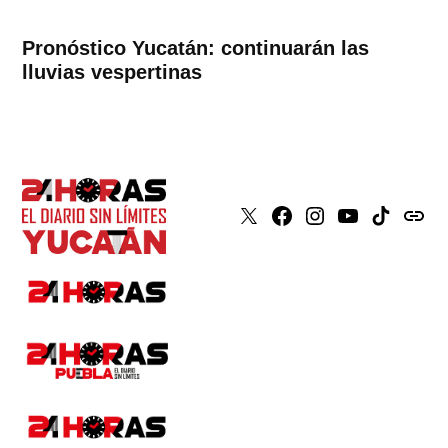
Pronóstico Yucatán: continuarán las
lluvias vespertinas
X
Faceboook
Instagram
Youtube
Tiktok
issuu