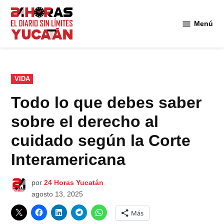
Saltar
al
Menú
Diario
contenido
24
Horas
Yucatán
PUBLICADO
VIDA
EN
Todo lo que debes saber
sobre el derecho al
cuidado según la Corte
Interamericana
por
24 Horas Yucatán
agosto 13, 2025
Más