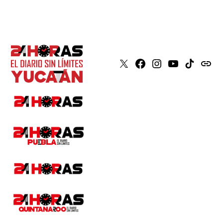
X
Faceboook
Instagram
Youtube
Tiktok
issuu