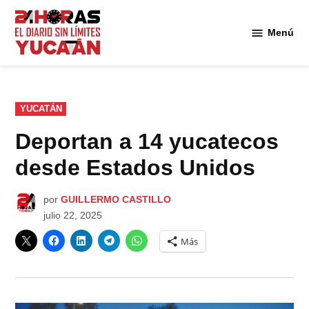
Saltar
al
Menú
Diario
contenido
24
Horas
Yucatán
PUBLICADO
YUCATÁN
EN
Deportan a 14 yucatecos
desde Estados Unidos
por
GUILLERMO CASTILLO
julio 22, 2025
Más