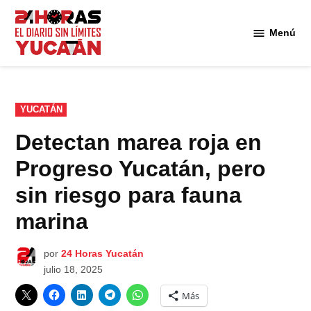
Saltar
al
Menú
Diario
contenido
24
Horas
Yucatán
PUBLICADO
YUCATÁN
EN
Detectan marea roja en
Progreso Yucatán, pero
sin riesgo para fauna
marina
por
24 Horas Yucatán
julio 18, 2025
Más