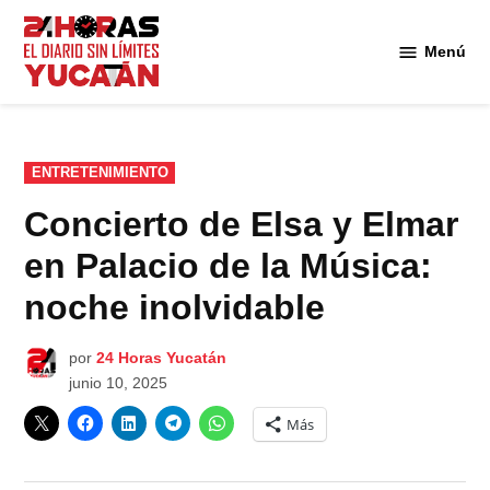
Saltar
al
Menú
Diario
contenido
24
Horas
Yucatán
PUBLICADO
ENTRETENIMIENTO
EN
Concierto de Elsa y Elmar
en Palacio de la Música:
noche inolvidable
por
24 Horas Yucatán
junio 10, 2025
Más