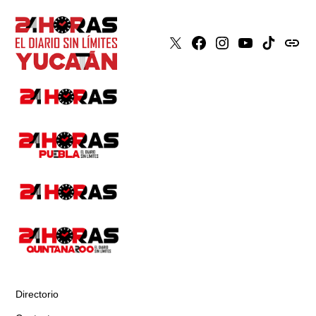
X
Faceboook
Instagram
Youtube
Tiktok
issuu
Directorio