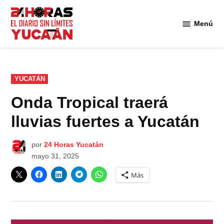
Saltar
al
Menú
Diario
contenido
24
Horas
Yucatán
PUBLICADO
YUCATÁN
EN
Onda Tropical traerá
lluvias fuertes a Yucatán
por
24 Horas Yucatán
mayo 31, 2025
Más