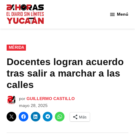
Saltar
al
Menú
Diario
contenido
24
Horas
Yucatán
PUBLICADO
MÉRIDA
EN
Docentes logran acuerdo
tras salir a marchar a las
calles
por
GUILLERMO CASTILLO
mayo 28, 2025
Más