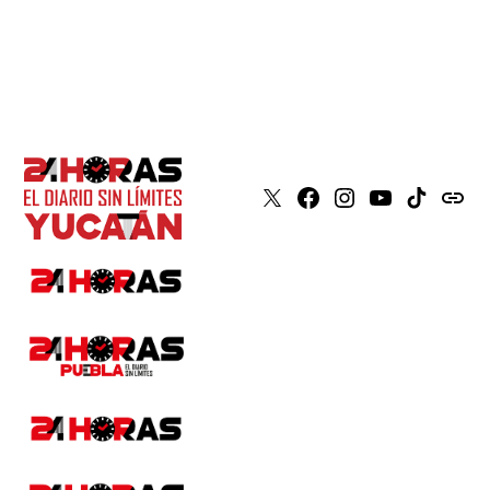
X
Faceboook
Instagram
Youtube
Tiktok
issuu