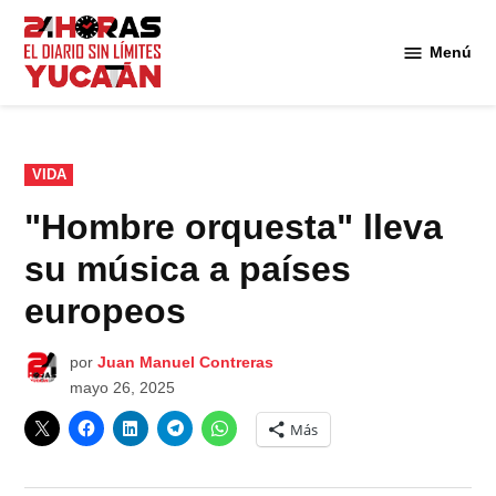
Saltar
al
Menú
Diario
contenido
24
Horas
Yucatán
PUBLICADO
VIDA
EN
"Hombre orquesta" lleva
su música a países
europeos
por
Juan Manuel Contreras
mayo 26, 2025
Más