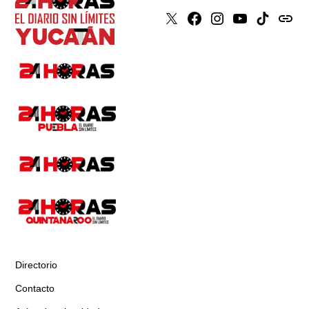
X
Faceboook
Instagram
Youtube
Tiktok
issuu
Directorio
Contacto