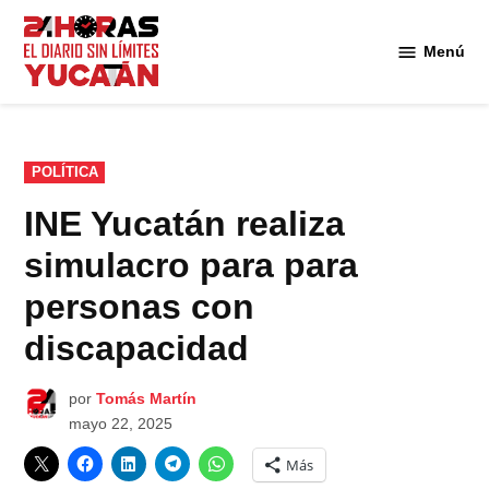
Saltar
al
Menú
Diario
contenido
24
Horas
Yucatán
PUBLICADO
POLÍTICA
EN
INE Yucatán realiza
simulacro para para
personas con
discapacidad
por
Tomás Martín
mayo 22, 2025
Más