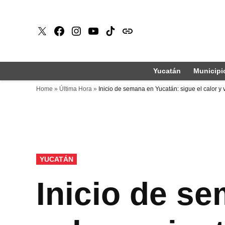
Saltar
al
X
Faceboook
Instagram
Youtube
Tiktok
issuu
contenido
Yucatán
Municipi
Home
»
Última Hora
»
Inicio de semana en Yucatán: sigue el calor y v
PUBLICADO
YUCATÁN
EN
Inicio de se