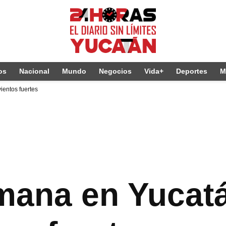
os
Nacional
Mundo
Negocios
Vida+
Deportes
M
ientos fuertes
mana en Yucatá