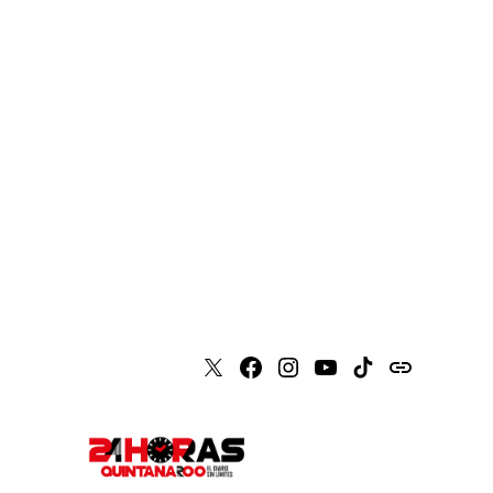
X
Faceboook
Instagram
Youtube
Tiktok
issuu