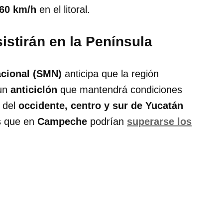
60 km/h
en el litoral.
stirán en la Península
acional (SMN)
anticipa que la región
 un
anticiclón
que mantendrá condiciones
s del
occidente, centro y sur de Yucatán
as que en
Campeche
podrían
superarse los