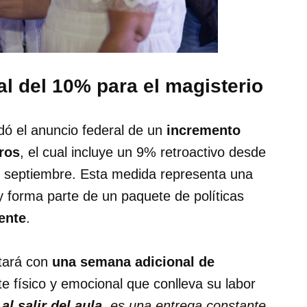
l del 10% para el magisterio
dó el anuncio federal de un
incremento
ros
, el cual incluye un 9% retroactivo desde
de septiembre. Esta medida representa una
 forma parte de un paquete de políticas
cente
.
ntará con
una semana adicional de
e físico y emocional que conlleva su labor
l salir del aula
, es una entrega constante