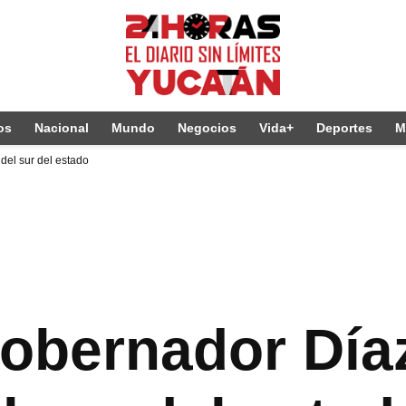
os
Nacional
Mundo
Negocios
Vida+
Deportes
M
el sur del estado
obernador Día