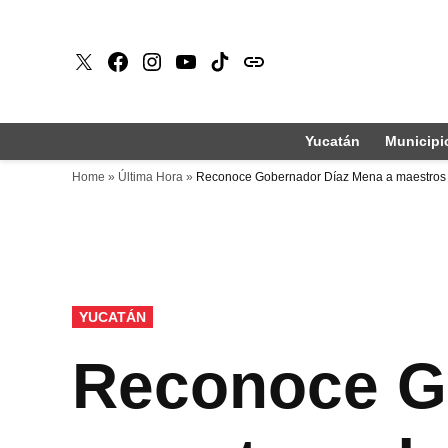
Saltar
al
X
Faceboook
Instagram
Youtube
Tiktok
issuu
contenido
Yucatán
Municipi
Home
»
Última Hora
»
Reconoce Gobernador Díaz Mena a maestros d
PUBLICADO
YUCATÁN
EN
Reconoce G