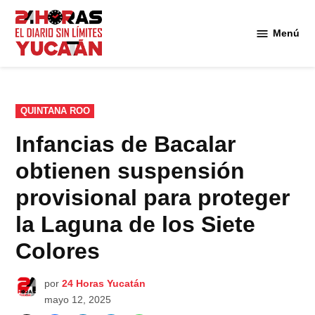
Saltar
al
Menú
Diario
contenido
24
Horas
Yucatán
PUBLICADO
QUINTANA ROO
EN
Infancias de Bacalar
obtienen suspensión
provisional para proteger
la Laguna de los Siete
Colores
por
24 Horas Yucatán
mayo 12, 2025