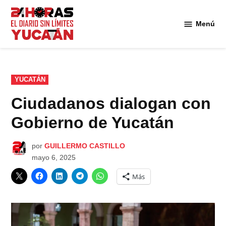
Saltar
al
Menú
Diario
contenido
24
Horas
Yucatán
PUBLICADO
YUCATÁN
EN
Ciudadanos dialogan con
Gobierno de Yucatán
por
GUILLERMO CASTILLO
mayo 6, 2025
Más