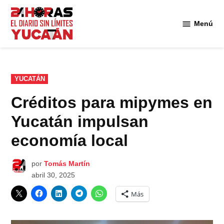
Saltar
al
Menú
Diario
contenido
24
Horas
Yucatán
PUBLICADO
YUCATÁN
EN
Créditos para mipymes en
Yucatán impulsan
economía local
por
Tomás Martín
abril 30, 2025
Más