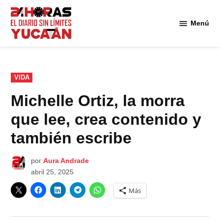
Saltar
al
Menú
Diario
contenido
24
Horas
Yucatán
PUBLICADO
VIDA
EN
Michelle Ortiz, la morra
que lee, crea contenido y
también escribe
por
Aura Andrade
abril 25, 2025
Más