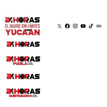
X
Faceboook
Instagram
Youtube
Tiktok
issuu