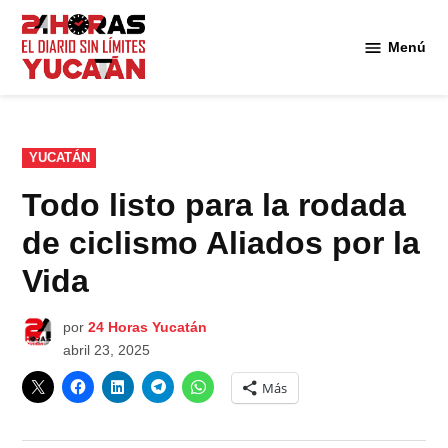
Saltar
al
Menú
Diario
contenido
24
Horas
Yucatán
PUBLICADO
YUCATÁN
EN
Todo listo para la rodada
de ciclismo Aliados por la
Vida
por
24 Horas Yucatán
abril 23, 2025
Más