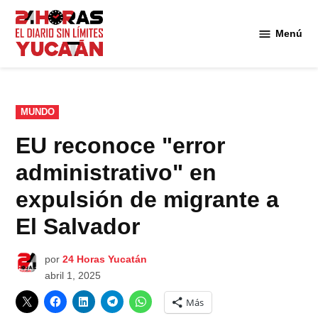
Saltar
al
Menú
Diario
contenido
24
Horas
Yucatán
PUBLICADO
MUNDO
EN
EU reconoce "error
administrativo" en
expulsión de migrante a
El Salvador
por
24 Horas Yucatán
abril 1, 2025
Más