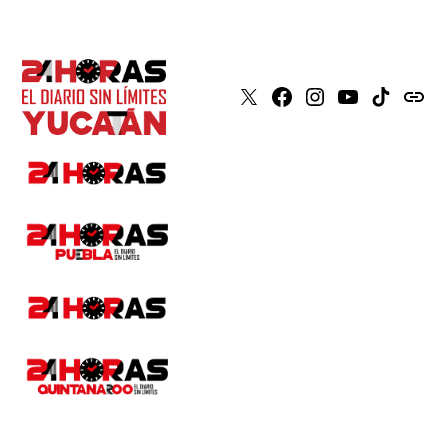
X
Faceboook
Instagram
Youtube
Tiktok
issuu