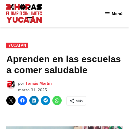
Saltar
al
Menú
Diario
contenido
24
Horas
Yucatán
PUBLICADO
YUCATÁN
EN
Aprenden en las escuelas
a comer saludable
por
Tomás Martín
marzo 31, 2025
Más