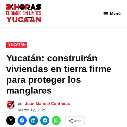
Saltar
al
Menú
Diario
contenido
24
Horas
Yucatán
PUBLICADO
YUCATÁN
EN
Yucatán: construirán
viviendas en tierra firme
para proteger los
manglares
por
Juan Manuel Contreras
marzo 12, 2025
Más