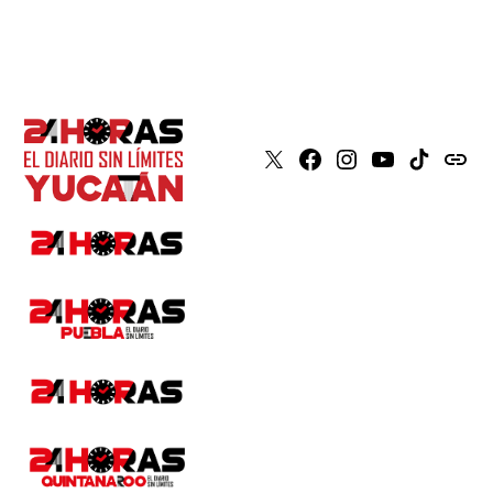
X
Faceboook
Instagram
Youtube
Tiktok
issuu