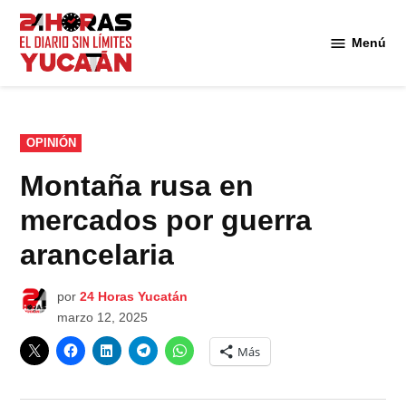
Saltar
al
Menú
Diario
contenido
24
Horas
Yucatán
PUBLICADO
OPINIÓN
EN
Montaña rusa en
mercados por guerra
arancelaria
por
24 Horas Yucatán
marzo 12, 2025
Más