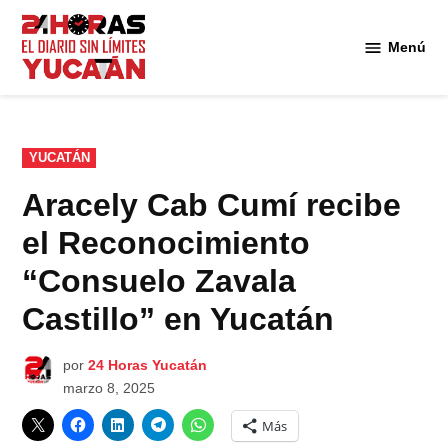
Saltar
al
Menú
Diario
contenido
24
Horas
Yucatán
PUBLICADO
YUCATÁN
EN
Aracely Cab Cumí recibe
el Reconocimiento
“Consuelo Zavala
Castillo” en Yucatán
por
24 Horas Yucatán
marzo 8, 2025
Más