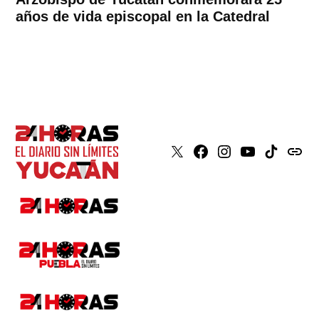
años de vida episcopal en la Catedral
X
Faceboook
Instagram
Youtube
Tiktok
issuu