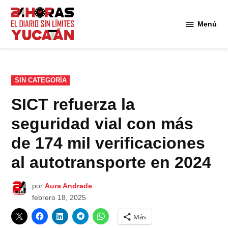
Saltar
al
Menú
Diario
contenido
24
Horas
Yucatán
PUBLICADO
SIN CATEGORÍA
EN
SICT refuerza la
seguridad vial con más
de 174 mil verificaciones
al autotransporte en 2024
por
Aura Andrade
febrero 18, 2025
Más