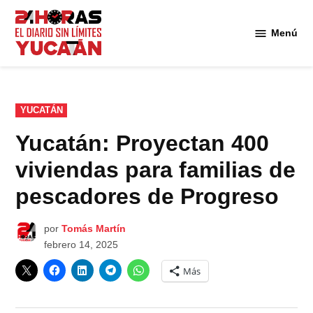
Saltar
al
Menú
Diario
contenido
24
Horas
Yucatán
PUBLICADO
YUCATÁN
EN
Yucatán: Proyectan 400
viviendas para familias de
pescadores de Progreso
por
Tomás Martín
febrero 14, 2025
Más