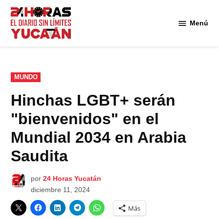
Saltar
al
Menú
Diario
contenido
24
Horas
Yucatán
PUBLICADO
MUNDO
EN
Hinchas LGBT+ serán
"bienvenidos" en el
Mundial 2034 en Arabia
Saudita
por
24 Horas Yucatán
diciembre 11, 2024
Más